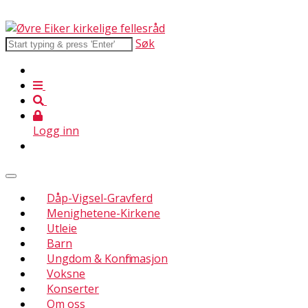
Søk
Logg inn
Dåp-Vigsel-Gravferd
Menighetene-Kirkene
Utleie
Barn
Ungdom & Konfirmasjon
Voksne
Konserter
Om oss