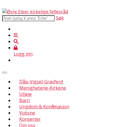
Søk
Logg inn
Dåp-Vigsel-Gravferd
Menighetene-Kirkene
Utleie
Barn
Ungdom & Konfirmasjon
Voksne
Konserter
Om oss