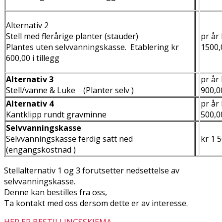
Alternativ 2
Stell med flerårige planter (stauder)
pr år 
Plantes uten selvvanningskasse. Etablering kr
1500,
600,00 i tillegg
Alternativ 3
pr år 
Stell/vanne & Luke (Planter selv )
900,
Alternativ 4
pr år 
Kantklipp rundt gravminne
500,0
Selvvanningskasse
Selvvanningskasse ferdig satt ned
kr 1 
(engangskostnad )
Stellalternativ 1 og 3 forutsetter nedsettelse av
selvvanningskasse.
Denne kan bestilles fra oss,
Ta kontakt med oss dersom dette er av interesse.
HER ER BESTILLINGSSKJEMA